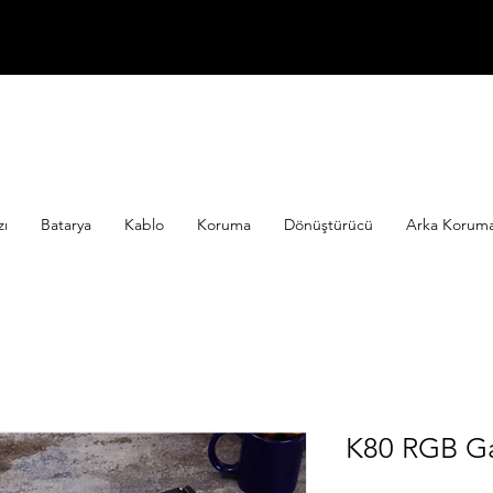
zı
Batarya
Kablo
Koruma
Dönüştürücü
Arka Koruma 
K80 RGB Ga