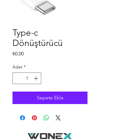
Type-c
Dönüştürücü
Fiyat
₺0,00
Adet
*
Sepete Ekle