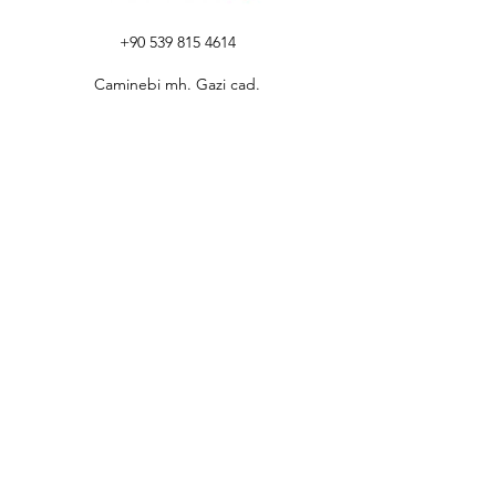
+90 539 815 4614
Caminebi mh. Gazi cad.
No:77
Sur/Diyarbakır
Destek
Hakkımızda
Bilgi
© 2023 Wonex | All Rights Reserved