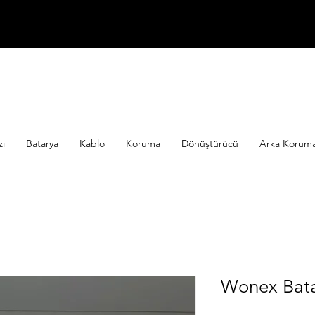
zı
Batarya
Kablo
Koruma
Dönüştürücü
Arka Koruma 
Wonex Bat