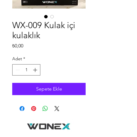
WX-009 Kulak içi
kulaklık
Fiyat
₺0,00
Adet
*
Sepete Ekle