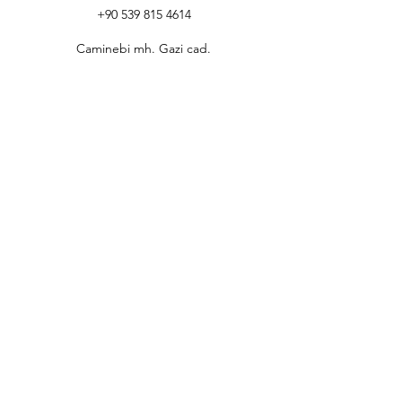
+90 539 815 4614
Caminebi mh. Gazi cad.
No:77
Sur/Diyarbakır
Destek
Hakkımızda
Bilgi
© 2023 Wonex | All Rights Reserved